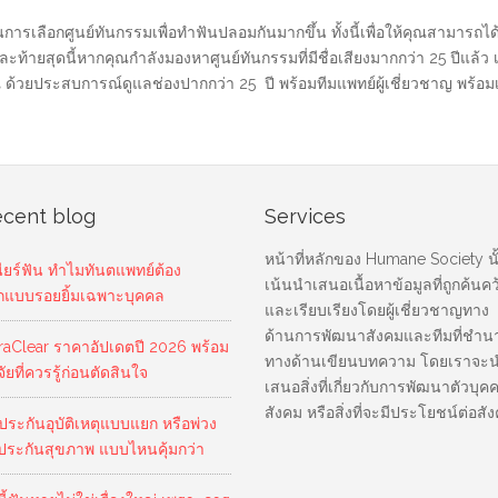
ในการเลือกศูนย์ทันกรรมเพื่อทำฟันปลอมกันมากขึ้น ทั้งนี้เพื่อให้คุณสามารถ
ะท้ายสุดนี้หากคุณกำลังมองหาศูนย์ทันกรรมที่มีชื่อเสียงมากกว่า 25 ปีแล
้วยประสบการณ์ดูแลช่องปากกว่า 25 ปี พร้อมทีมแพทย์ผู้เชี่ยวชาญ พร้อมเ
cent blog
Services
หน้าที่หลักของ Humane Society นั
นียร์ฟัน ทำไมทันตแพทย์ต้อง
เน้นนำเสนอเนื้อหาข้อมูลที่ถูกค้นคว
กแบบรอยยิ้มเฉพาะบุคคล
และเรียบเรียงโดยผู้เชี่ยวชาญทาง
ด้านการพัฒนาสังคมและทีมที่ชำ
traClear ราคาอัปเดตปี 2026 พร้อม
ทางด้านเขียนบทความ โดยเราจะ
จัยที่ควรรู้ก่อนตัดสินใจ
เสนอสิ่งที่เกี่ยวกับการพัฒนาตัวบุค
สังคม หรือสิ่งที่จะมีประโยชน์ต่อสั
อประกันอุบัติเหตุแบบแยก หรือพ่วง
บประกันสุขภาพ แบบไหนคุ้มกว่า