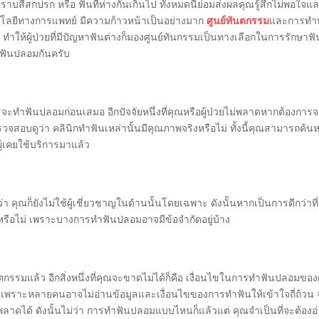
คราบสีสกปรก หรือ ฟันที่ห่างกันเกินไป ทั้งหมดนี้ย่อมส่งผลคุณรู้สึกไม่พ
โนโลยีทางการแพทย์ มีความก้าวหน้าเป็นอย่างมาก
ศูนย์ทันตกรรม
และการทำทั
 ทำให้ผู้ป่วยที่มีปัญหาฟันต่างก็มองศูนย์ทันกรรมเป็นทางเลือกในการรัก
ำฟันปลอมกันครับ
ะทำฟันปลอมก่อนเสมอ อีกปัจจัยหนึ่งที่คุณหรือผู้ป่วยไม่พลาดหากต้องการจ
สอบดูว่า คลินิกทำฟันเหล่านั้นมีคุณภาพจริงหรือไม่ ทั้งนี้คุณสามารถค้น
ู้เคยใช้บริการมาแล้ว
ว่า คุณก็ยังไม่ใช้ผู้เชี่ยวชาญในด้านนั้นโดยเฉพาะ ดังนั้นหากเป็นการดีกว่า
หรือไม่ เพราะบางการทำฟันปลอมอาจมีข้อจำกัดอยู่บ้าง
์ทันตกรรมแล้ว อีกสิ่งหนึ่งที่คุณจะขาดไม่ได้ก็คือ เงื่อนไขในการทำฟันปลอมข
้นเป็นเพราะหลายคนอาจไม่อ่านข้อมูลและเงื่อนไขของการทำฟันให้เข้าใจถี่ถ้
าดได้ ดังนั้นไม่ว่า การทำฟันปลอมแบบไหนก็แล้วแต่ คุณจำเป็นที่จะต้องอ่า