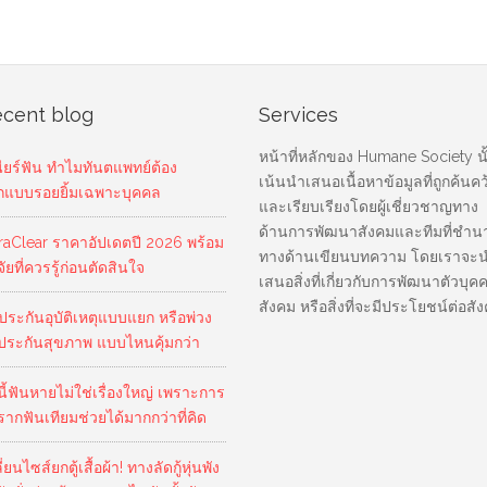
cent blog
Services
หน้าที่หลักของ Humane Society นั
นียร์ฟัน ทำไมทันตแพทย์ต้อง
เน้นนำเสนอเนื้อหาข้อมูลที่ถูกค้นคว
กแบบรอยยิ้มเฉพาะบุคคล
และเรียบเรียงโดยผู้เชี่ยวชาญทาง
ด้านการพัฒนาสังคมและทีมที่ชำ
traClear ราคาอัปเดตปี 2026 พร้อม
ทางด้านเขียนบทความ โดยเราจะ
จัยที่ควรรู้ก่อนตัดสินใจ
เสนอสิ่งที่เกี่ยวกับการพัฒนาตัวบุค
สังคม หรือสิ่งที่จะมีประโยชน์ต่อสั
อประกันอุบัติเหตุแบบแยก หรือพ่วง
บประกันสุขภาพ แบบไหนคุ้มกว่า
นี้ฟันหายไม่ใช่เรื่องใหญ่ เพราะการ
ากฟันเทียมช่วยได้มากกว่าที่คิด
ี่ยนไซส์ยกตู้เสื้อผ้า! ทางลัดกู้หุ่นพัง