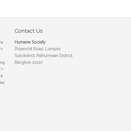
Contact Us
้น
Humane Society
้า
Ploenchit Road, Lumpini
Subdistrict, Pathumwan District,
นาญ
Bangkok 10110
นำ
คล
งคม