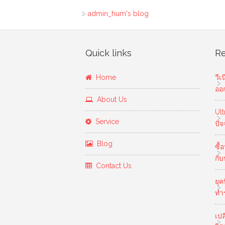
admin_hum's blog
Quick links
Re
Home
วีเ
ออ
About Us
Ul
Service
ปัจ
Blog
ซื้
กั
Contact Us
ยุค
ทำร
เปล