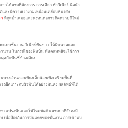
าวได้ตามที่ต้องการ การเลือก ทำวีเนียร์ คือคำ
ชาติและมีความเงางามเหมือนเคลือบฟันจริง
าว
ที่ดูสม่ำเสมอและคงทนต่อการติดคราบสีใหม่
ออกแบบชิ้นงาน วีเนียร์ฟันขาว ให้มีขนาดและ
ช้เวลานาน ในกรณีของฟันบิ่น ทันตแพทย์จะใช้การ
ุลกับฟันซี่ข้างเคียง
งส่วนออกเพียงเล็กน้อยเพื่อเตรียมพื้นที่
ยึดเกาะกับผิวฟันได้อย่างมั่นคง ผลลัพธ์ที่ได้
แต่การแปรงฟันและใช้ไหมขัดฟันตามปกติยังคงมี
เภท เพื่อป้องกันการบิ่นแตกของชิ้นงาน การเข้าพบ