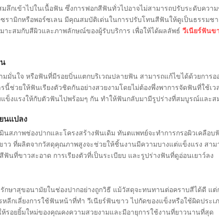
ะสมลึกเข้าไปในเนื้อฟัน ซึ่งการฟอกสีฟันทั่วไปอาจไม่สามารถปรับระดับความข
เฉพาะเซรามิกหรือพอร์ซเลน มีคุณสมบัติเด่นในการปรับโทนสีฟันให้ดูเป็นธรรม
มกับสีผิวและภาพลักษณ์ของผู้รับบริการ เพื่อให้ได้ผลลัพธ์
วีเนียร์ฟันข
่น
ความมั่นใจ หรือฟันที่มีรอยบิ่นแตกบริเวณปลายฟัน สามารถแก้ไขได้ด้วยการ
นการนี้ช่วยให้ฟันเรียงตัวชิดกันอย่างสวยงามโดยไม่ต้องพึ่งพาการจัดฟันที่ใ
ข็งแรงให้กับตัวฟันไปพร้อมๆ กัน ทำให้ฟันกลับมามีรูปร่างที่สมบูรณ์และสมด
่ยนแปลง
เมินสภาพช่องปากและโครงสร้างฟันเดิม ทันตแพทย์จะทำการกรอผิวเคลือบฟันบา
นขาว ที่ผลิตจากวัสดุคุณภาพสูงจะช่วยให้ชิ้นงานมีความบางแต่แข็งแรง สามารถ
งสีฟันที่ขาวสะอาด การเรียงตัวที่เป็นระเบียบ และรูปร่างฟันที่ดูอ่อนเยาว์ลง
แลรักษาสุขอนามัยในช่องปากอย่างถูกวิธี แม้วัสดุจะทนทานต่อคราบสีได้ดี 
รหลีกเลี่ยงการใช้ฟันหน้าที่ทำ วีเนียร์ฟันขาว ไปกัดของแข็งหรือใช้ผิดประ
ยให้รอยยิ้มใหม่ของคุณคงความสวยงามและมีอายุการใช้งานที่ยาวนานที่สุด